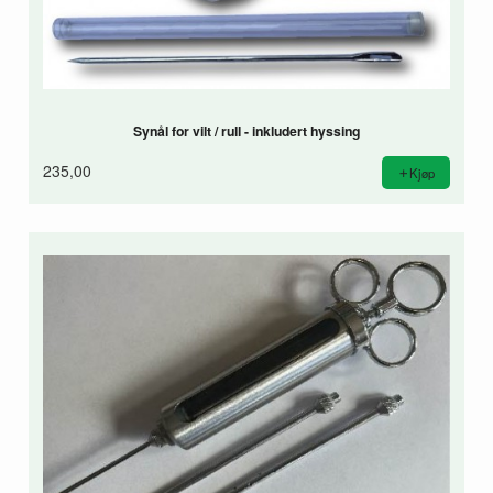
Synål for vilt / rull - inkludert hyssing
235,00
Kjøp