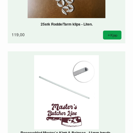
25stk Rodde/Tarm klips - Liten.
119,00
Kjøp
Reserveblad Master`s Kjøtt & Beinsag - 11mm høyde -