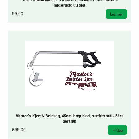
midlertidig utsolgt
99,00
Les mer
Master`s Kjøtt & Beinsag, 45cm langt blad, rustfritt stål - 5års
garanti!
699,00
Kjøp