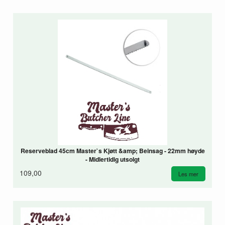
Reserveblad 45cm Master`s Kjøtt &amp; Beinsag - 22mm høyde
- Midlertidig utsolgt
109,00
Les mer