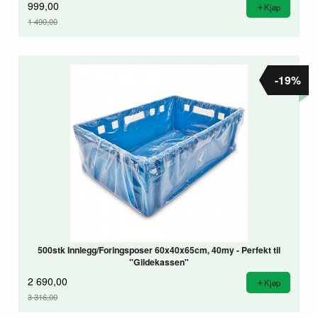
999,00
Kjøp
1 490,00
Rabatt
-19%
500stk Innlegg/Foringsposer 60x40x65cm, 40my - Perfekt til
"Gildekassen"
2 690,00
Kjøp
3 316,00
Rabatt