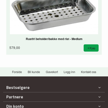
Rustfri beholder/bakke med rist - Medium
579,00
Kjøp
Forside
Bli kunde
Gavekort
Logg inn
Kontakt oss
Bestselgere
Partnere
Din konto