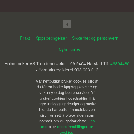
Frakt
Kjøpsbetingelser
Sikkerhet og personvern
Nyhetsbrev
Holmsmoker AS Trondenesveien 109 9404 Harstad Tlf.
46804480
- Foretaksregisteret 998 603 013
Vår nettbutikk bruker cookies slik at
du får en bedre kjøpsopplevelse og
vi kan yte deg bedre service. Vi
bruker cookies hovedsaklig til å
lagre innloggingsdetaljer og huske
hva du har puttet i handlekurven
din. Fortsett å bruke siden som
normalt om du godtar dette.
Les
mer
eller
endre innstillinger for
cookies.