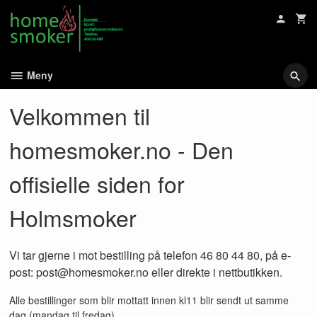
Gå
til
innholdet
Meny
Velkommen til
homesmoker.no - Den
offisielle siden for
Holmsmoker
Vi tar gjerne i mot bestilling på telefon 46 80 44 80, på e-
post: post@homesmoker.no eller direkte i nettbutikken.
Alle bestillinger som blir mottatt innen kl11 blir sendt ut samme
dag (mandag til fredag).