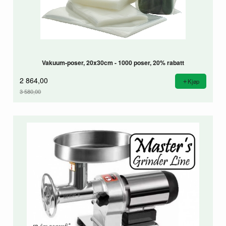
Vakuum-poser, 20x30cm - 1000 poser, 20% rabatt
2 864,00
Kjøp
3 580,00
Rabatt