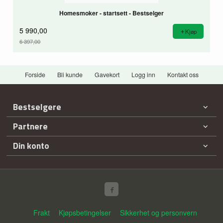
Homesmoker - startsett - Bestselger
5 990,00
Kjøp
6 397,00
Rabatt
Forside
Bli kunde
Gavekort
Logg inn
Kontakt oss
Bestselgere
Partnere
Din konto
Frakt
Kjøpsbetingelser
Sikkerhet og personvern