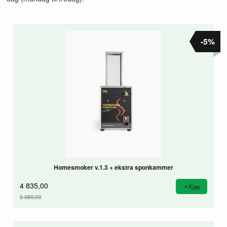
-5%
Homesmoker v.1.3 + ekstra sponkammer
4 835,00
Kjøp
5 089,00
Rabatt