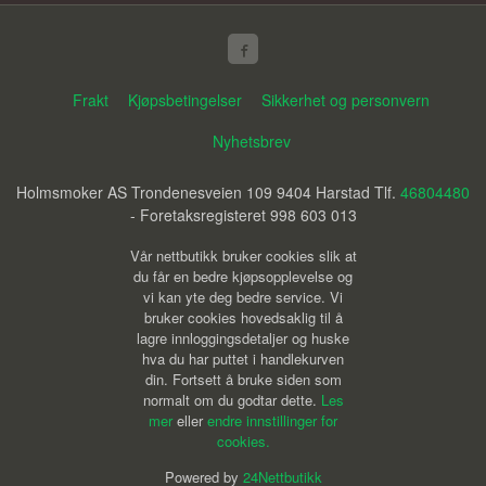
Frakt
Kjøpsbetingelser
Sikkerhet og personvern
Nyhetsbrev
Holmsmoker AS Trondenesveien 109 9404 Harstad Tlf.
46804480
- Foretaksregisteret 998 603 013
Vår nettbutikk bruker cookies slik at
du får en bedre kjøpsopplevelse og
vi kan yte deg bedre service. Vi
bruker cookies hovedsaklig til å
lagre innloggingsdetaljer og huske
hva du har puttet i handlekurven
din. Fortsett å bruke siden som
normalt om du godtar dette.
Les
mer
eller
endre innstillinger for
cookies.
Powered by
24Nettbutikk