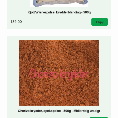
Kjøtt/Wienerpølse, krydderblanding - 500g
139,00
Kjøp
Chorizo krydder, spekepølse - 500g - Midlertidig utsolgt