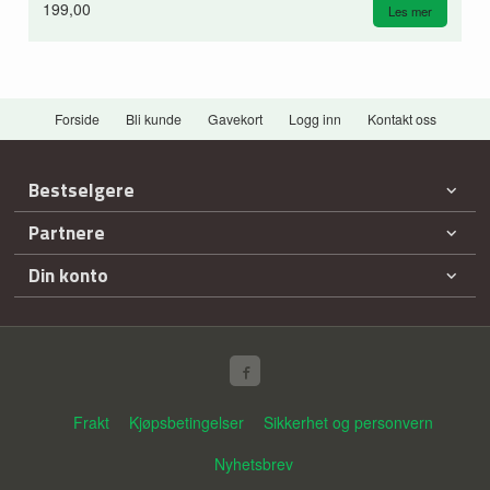
199,00
Les mer
Forside
Bli kunde
Gavekort
Logg inn
Kontakt oss
Bestselgere
Partnere
Din konto
Frakt
Kjøpsbetingelser
Sikkerhet og personvern
Nyhetsbrev