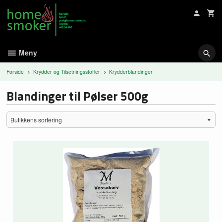
Gå
til
innholdet
Meny
Forside
Krydder og Tilsetningsstoffer
Krydderblandinger
Blandinger til Pølser 500g