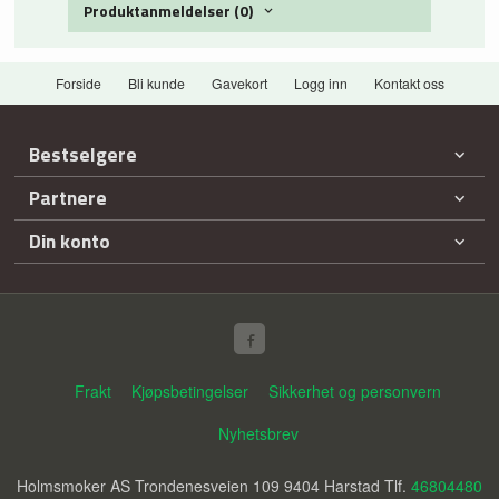
Produktanmeldelser (0)
Forside
Bli kunde
Gavekort
Logg inn
Kontakt oss
Bestselgere
Partnere
Din konto
Frakt
Kjøpsbetingelser
Sikkerhet og personvern
Nyhetsbrev
Holmsmoker AS Trondenesveien 109 9404 Harstad Tlf.
46804480