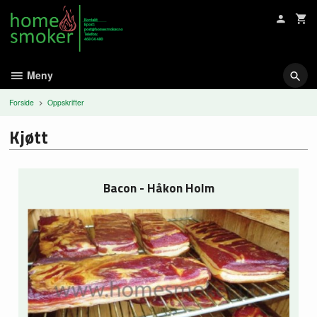
Gå
til
innholdet
Meny
Forside
Oppskrifter
Kjøtt
Bacon - Håkon Holm