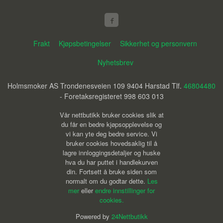
Frakt
Kjøpsbetingelser
Sikkerhet og personvern
Nyhetsbrev
Holmsmoker AS Trondenesveien 109 9404 Harstad Tlf.
46804480
- Foretaksregisteret 998 603 013
Vår nettbutikk bruker cookies slik at
du får en bedre kjøpsopplevelse og
vi kan yte deg bedre service. Vi
bruker cookies hovedsaklig til å
lagre innloggingsdetaljer og huske
hva du har puttet i handlekurven
din. Fortsett å bruke siden som
normalt om du godtar dette.
Les
mer
eller
endre innstillinger for
cookies.
Powered by
24Nettbutikk