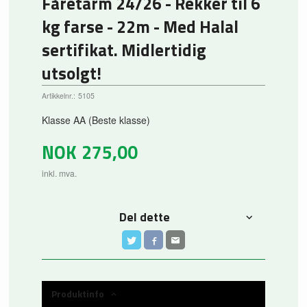
Fåretarm 24/26 - Rekker til 6
kg farse - 22m - Med Halal
sertifikat. Midlertidig
utsolgt!
Artikkelnr.:
5105
Klasse AA (Beste klasse)
NOK
275,00
inkl. mva.
Del dette
Produktinfo