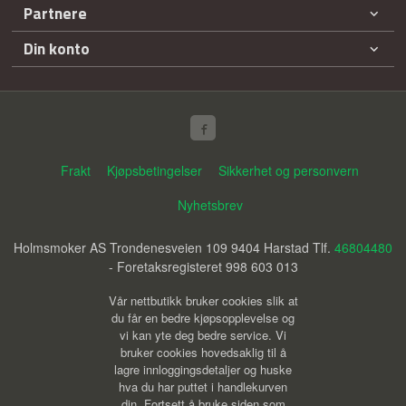
Partnere
Din konto
Frakt
Kjøpsbetingelser
Sikkerhet og personvern
Nyhetsbrev
Holmsmoker AS Trondenesveien 109 9404 Harstad Tlf.
46804480
- Foretaksregisteret 998 603 013
Vår nettbutikk bruker cookies slik at
du får en bedre kjøpsopplevelse og
vi kan yte deg bedre service. Vi
bruker cookies hovedsaklig til å
lagre innloggingsdetaljer og huske
hva du har puttet i handlekurven
din. Fortsett å bruke siden som