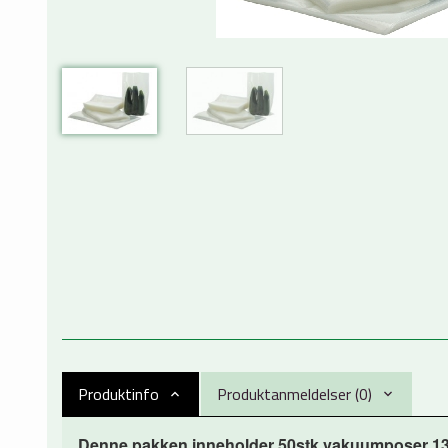
Produktinfo
Produktanmeldelser (0)
Denne pakken inneholder 50stk vakuumposer 