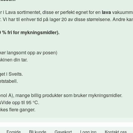
r i Lava sortimentet, disse er perfekt egnet for en
lava
vakuummas
 har til enhver tid på lager 20 av disse størrelsene. Andre ka
0 % fri for mykningsmidler).
ekker langsomt opp av posen)
kinen din tar.
et i Sveits.
tstabell.
nol A), mange billig produkter som bruker mykningsmidler.
Vide opp til 95 °C.
es flere ganger.
Forside
Bli kunde
Gavekort
Logg inn
Kontakt oss