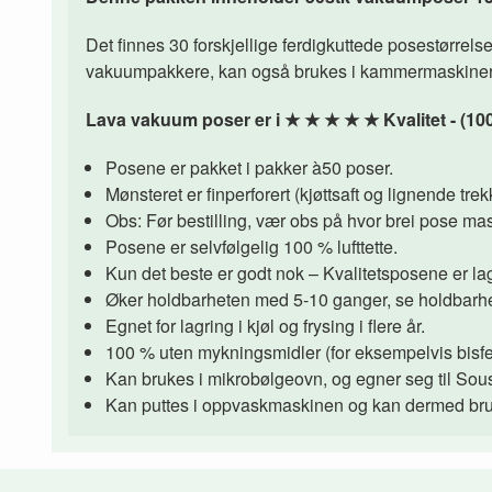
Det finnes 30 forskjellige ferdigkuttede posestørrelse
vakuumpakkere, kan også brukes i kammermaskiner. Vi
Lava vakuum poser er i
★
★
★
★
★
Kvalitet - (10
Posene er pakket i pakker à50 poser.
Mønsteret er finperforert (kjøttsaft og lignende tr
Obs: Før bestilling, vær obs på hvor brei pose mas
Posene er selvfølgelig 100 % lufttette.
Kun det beste er godt nok – Kvalitetsposene er lag
Øker holdbarheten med 5-10 ganger, se holdbarhe
Egnet for lagring i kjøl og frysing i flere år.
100 % uten mykningsmidler (for eksempelvis bisfe
Kan brukes i mikrobølgeovn, og egner seg til Sous
Kan puttes i oppvaskmaskinen og kan dermed bruk