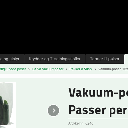
e og utstyr
Krydder og Tilsetningsstoffer
Tarmer til pølser
digkuttede poser
La.Va Vakuumposer
Pakker à 50stk
Vakuum-poser, 13x5
Vakuum-po
Passer per
Next
Artikkelnr.:
6240