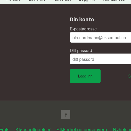
Din konto
E-postadresse
Ditt passord
G
Frakt
Kjøpsbetingelser
Sikkerhet og personvern
Nyhetsb