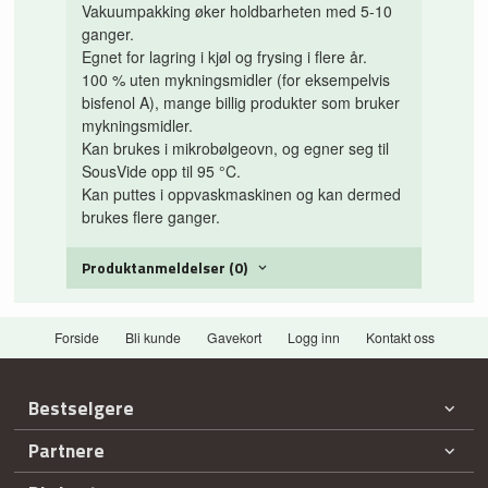
Vakuumpakking øker holdbarheten med 5-10
ganger.
Egnet for lagring i kjøl og frysing i flere år.
100 % uten mykningsmidler (for eksempelvis
bisfenol A), mange billig produkter som bruker
mykningsmidler.
Kan brukes i mikrobølgeovn, og egner seg til
SousVide opp til 95 °C.
Kan puttes i oppvaskmaskinen og kan dermed
brukes flere ganger.
Produktanmeldelser (0)
Forside
Bli kunde
Gavekort
Logg inn
Kontakt oss
Bestselgere
Partnere