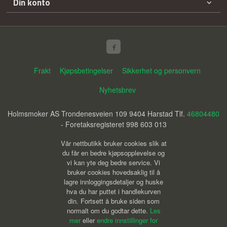
Din konto
Frakt
Kjøpsbetingelser
Sikkerhet og personvern
Nyhetsbrev
Holmsmoker AS Trondenesveien 109 9404 Harstad Tlf.
46804480
- Foretaksregisteret 998 603 013
Vår nettbutikk bruker cookies slik at
du får en bedre kjøpsopplevelse og
vi kan yte deg bedre service. Vi
bruker cookies hovedsaklig til å
lagre innloggingsdetaljer og huske
hva du har puttet i handlekurven
din. Fortsett å bruke siden som
normalt om du godtar dette.
Les
mer
eller
endre innstillinger for