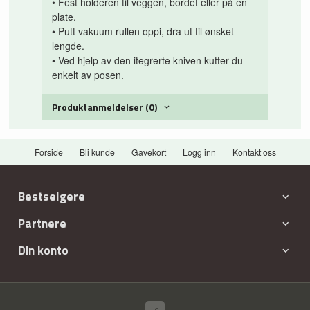
• Fest holderen til veggen, bordet eller på en
plate.
•
Putt vakuum rullen oppi, dra ut til ønsket
lengde.
•
Ved hjelp av den itegrerte
kniven kutter
du
enkelt av posen.
Produktanmeldelser (0)
Forside
Bli kunde
Gavekort
Logg inn
Kontakt oss
Bestselgere
Partnere
Din konto