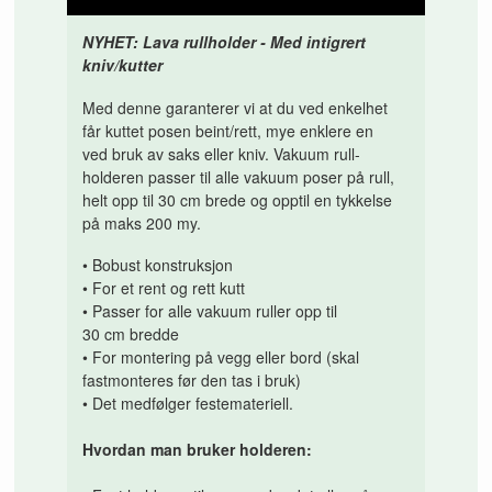
NYHET:
Lava
rullholder
- Med intigrert
kniv/kutter
Med denne garanterer vi at du ved enkelhet
får kuttet posen beint/rett, mye enklere en
ved bruk av saks eller kniv. Vakuum rull-
holderen passer til alle vakuum poser på rull,
helt opp til
30
cm
brede
og opptil
en tykkelse
på maks
200
my
.
•
Bobust konstruksjon
•
For
et rent og rett kutt
•
Passer for
alle
vakuum
ruller opp
til
30
cm
bredde
•
For
montering på
vegg eller bord
(
skal
fastmonteres før den tas i bruk)
•
Det medfølger
festemateriell.
Hvordan man bruker holderen
: