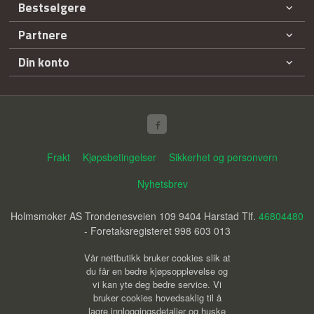
Bestselgere
Partnere
Din konto
Frakt
Kjøpsbetingelser
Sikkerhet og personvern
Nyhetsbrev
Holmsmoker AS Trondenesveien 109 9404 Harstad Tlf.
46804480
- Foretaksregisteret 998 603 013
Vår nettbutikk bruker cookies slik at
du får en bedre kjøpsopplevelse og
vi kan yte deg bedre service. Vi
bruker cookies hovedsaklig til å
lagre innloggingsdetaljer og huske