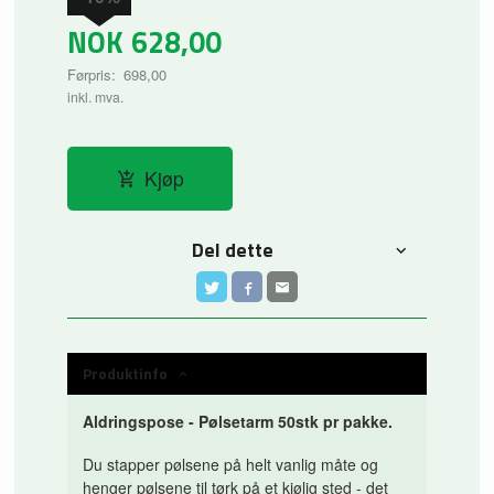
NOK
628,00
Førpris:
698,00
Rabatt
inkl. mva.
Kjøp
Del dette
Produktinfo
Aldringspose - Pølsetarm 50stk pr pakke.
Du stapper pølsene på helt vanlig måte og
henger pølsene til tørk på et kjølig sted - det