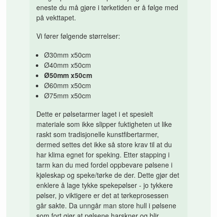
eneste du må gjøre i tørketiden er å følge med
på vekttapet.
Vi fører følgende størrelser:
Ø30mm x50cm
Ø40mm x50cm
Ø50mm x50cm
Ø60mm x50cm
Ø75mm x50cm
Dette er pølsetarmer laget i et spesielt
materiale som ikke slipper fuktigheten ut like
raskt som tradisjonelle kunstfibertarmer,
dermed settes det ikke så store krav til at du
har klima egnet for speking. Etter stapping i
tarm kan du med fordel oppbevare pølsene i
kjøleskap og speke/tørke de der. Dette gjør det
enklere å lage tykke spekepølser - jo tykkere
pølser, jo viktigere er det at tørkeprosessen
går sakte. Da unngår man store hull i pølsene
som fort gjør at pølsene harskner og blir