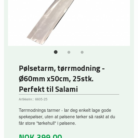
Pølsetarm, tørrmodning -
Ø60mm x50cm, 25stk.
Perfekt til Salami
Artikkelnr.:
6605-25
Tørrmodnings tarmer - lar deg enkelt lage gode
spekepølser, uten at pølsene tørker så raskt at du
får store "tørkehull" i pølsene.
NOK
399,00