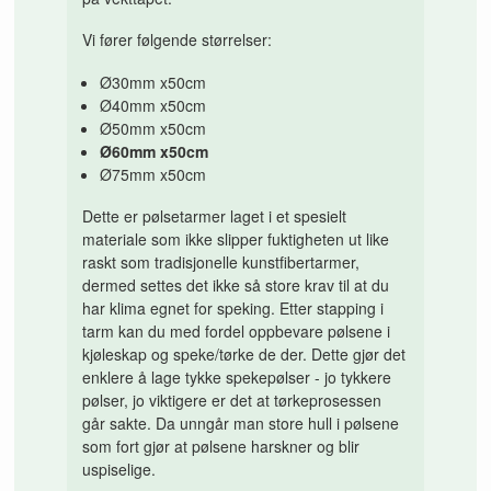
Vi fører følgende størrelser:
Ø30mm x50cm
Ø40mm x50cm
Ø50mm x50cm
Ø60mm x50cm
Ø75mm x50cm
Dette er pølsetarmer laget i et spesielt
materiale som ikke slipper fuktigheten ut like
raskt som tradisjonelle kunstfibertarmer,
dermed settes det ikke så store krav til at du
har klima egnet for speking. Etter stapping i
tarm kan du med fordel oppbevare pølsene i
kjøleskap og speke/tørke de der. Dette gjør det
enklere å lage tykke spekepølser - jo tykkere
pølser, jo viktigere er det at tørkeprosessen
går sakte. Da unngår man store hull i pølsene
som fort gjør at pølsene harskner og blir
uspiselige.