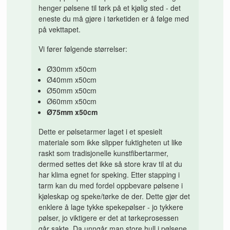
henger pølsene til tørk på et kjølig sted - det
eneste du må gjøre i tørketiden er å følge med
på vekttapet.
Vi fører følgende størrelser:
Ø30mm x50cm
Ø40mm x50cm
Ø50mm x50cm
Ø60mm x50cm
Ø75mm x50cm
Dette er pølsetarmer laget i et spesielt
materiale som ikke slipper fuktigheten ut like
raskt som tradisjonelle kunstfibertarmer,
dermed settes det ikke så store krav til at du
har klima egnet for speking. Etter stapping i
tarm kan du med fordel oppbevare pølsene i
kjøleskap og speke/tørke de der. Dette gjør det
enklere å lage tykke spekepølser - jo tykkere
pølser, jo viktigere er det at tørkeprosessen
går sakte. Da unngår man store hull i pølsene