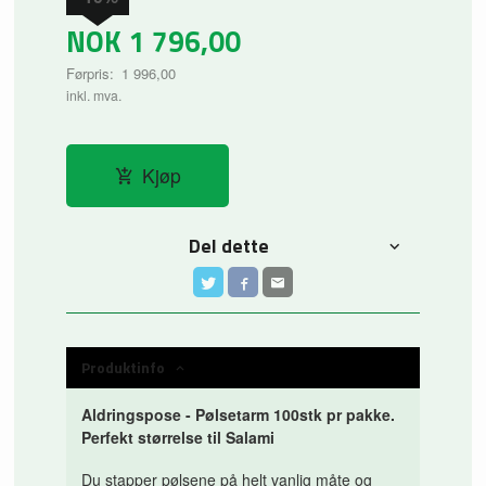
NOK
1 796,00
Førpris:
1 996,00
Rabatt
inkl. mva.
Kjøp
Del dette
Produktinfo
Aldringspose - Pølsetarm 100stk pr pakke.
Perfekt størrelse til Salami
Du stapper pølsene på helt vanlig måte og