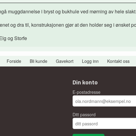
nngå muggdannelse i bryst og bukhule ved mørning av hele slakt
net og dra til, konstruksjonen gjør at den holder seg i ønsket po
Elg og Storfe
Forside
Bli kunde
Gavekort
Logg inn
Kontakt oss
Din konto
E-postadresse
Ditt passord