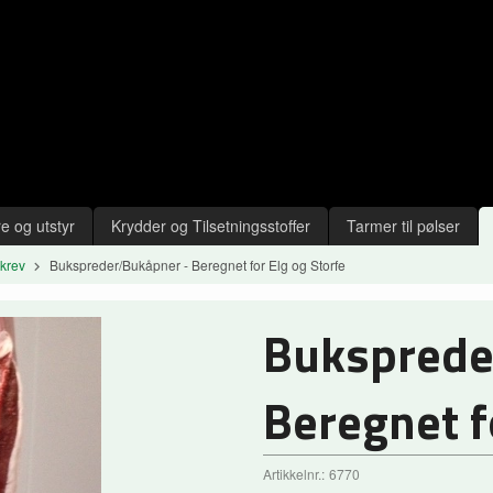
e og utstyr
Krydder og Tilsetningsstoffer
Tarmer til pølser
skrev
Bukspreder/Bukåpner - Beregnet for Elg og Storfe
Buksprede
Beregnet f
Artikkelnr.:
6770