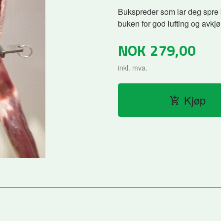
Bukspreder som lar deg spre 
buken for god lufting og avkjøl
NOK
279,00
inkl. mva.
Kjøp