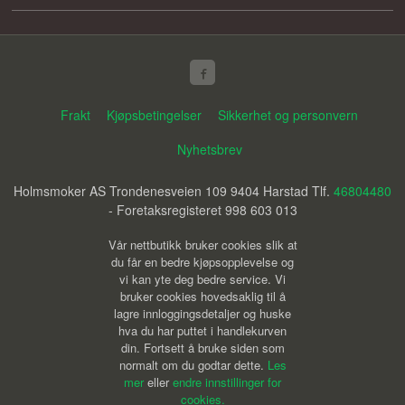
Frakt
Kjøpsbetingelser
Sikkerhet og personvern
Nyhetsbrev
Holmsmoker AS Trondenesveien 109 9404 Harstad Tlf.
46804480
- Foretaksregisteret 998 603 013
Vår nettbutikk bruker cookies slik at
du får en bedre kjøpsopplevelse og
vi kan yte deg bedre service. Vi
bruker cookies hovedsaklig til å
lagre innloggingsdetaljer og huske
hva du har puttet i handlekurven
din. Fortsett å bruke siden som
normalt om du godtar dette.
Les
mer
eller
endre innstillinger for
cookies.