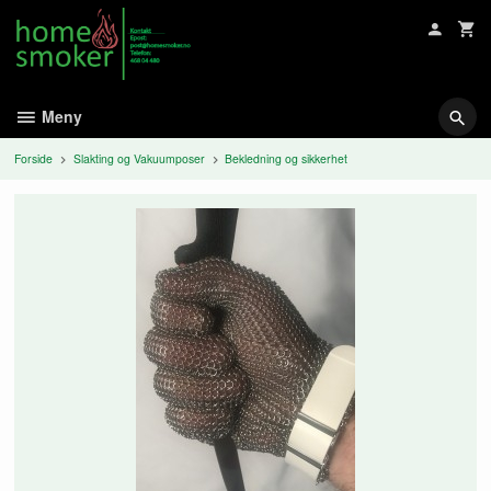
Gå
til
innholdet
Meny
Forside
Slakting og Vakuumposer
Bekledning og sikkerhet