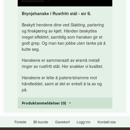
Produktinfo
Brynjehanske i Rustfritt stål - str S.
Beskytt hendene dine ved Slakting, partering
og finskjæring av kjøtt. Hånden beskyttes
meget effektivt, samtidig som hansken gir et
godt grep. Og man kan jobbe uten tanke på å
kutte seg.
Hanskene er sammensatt av ørsmå metall
ringer av rustfritt stål. Her snakker vi kvalitet.
Hanskene er lette å justere/stramme mot
håndleddet, samt at det er enkelt å ta av og
på.
Produktanmeldelser (0)
Forside
Bli kunde
Gavekort
Logg inn
Kontakt oss