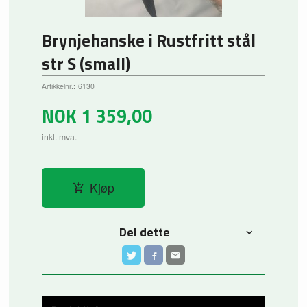
Brynjehanske i Rustfritt stål
str S (small)
Artikkelnr.:
6130
NOK
1 359,00
inkl. mva.
Kjøp
Del dette