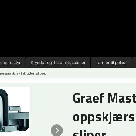
e og utstyr
Krydder og Tilsetningsstoffer
Tarmer til pølser
rsmaskin - Inkludert sliper.
Graef Mas
oppskjærsm
sliper.
Next