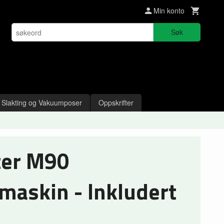
Min konto
Søk
Slakting og Vakuumposer
Oppskrifter
ter M90
askin - Inkludert