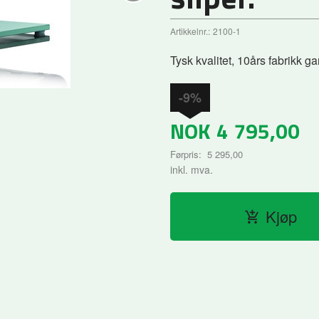
Artikkelnr.:
2100-1
Tysk kvalitet, 10års fabrikk ga
-9%
NOK
4 795,00
Førpris:
5 295,00
Rabatt
inkl. mva.
Kjøp