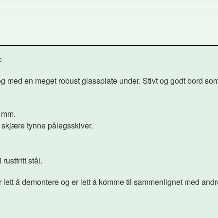
e:
og med en meget robust glassplate under. Stivt og godt bord som i
0 mm.
å skjære tynne pålegsskiver.
stfritt stål.
er lett å demontere og er lett å komme til sammenlignet med an