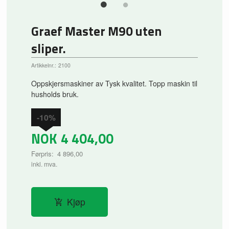
Graef Master M90 uten
sliper.
Artikkelnr.:
2100
Oppskjersmaskiner av Tysk kvalitet. Topp maskin til
husholds bruk.
-10%
NOK
4 404,00
Førpris:
4 896,00
Rabatt
inkl. mva.
Kjøp