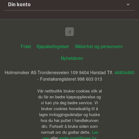
Din konto
Frakt
Kjøpsbetingelser
Sikkerhet og personvern
Nyhetsbrev
Holmsmoker AS Trondenesveien 109 9404 Harstad Tlf.
46804480
- Foretaksregisteret 998 603 013
Vår nettbutikk bruker cookies slik at
du får en bedre kjøpsopplevelse og
vi kan yte deg bedre service. Vi
bruker cookies hovedsaklig til å
lagre innloggingsdetaljer og huske
hva du har puttet i handlekurven
din. Fortsett å bruke siden som
normalt om du godtar dette.
Les
mer
eller
endre innstillinger for