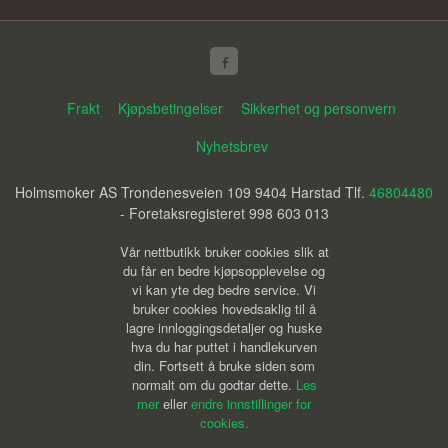
Frakt
Kjøpsbetingelser
Sikkerhet og personvern
Nyhetsbrev
Holmsmoker AS Trondenesveien 109 9404 Harstad Tlf.
46804480
- Foretaksregisteret 998 603 013
Vår nettbutikk bruker cookies slik at
du får en bedre kjøpsopplevelse og
vi kan yte deg bedre service. Vi
bruker cookies hovedsaklig til å
lagre innloggingsdetaljer og huske
hva du har puttet i handlekurven
din. Fortsett å bruke siden som
normalt om du godtar dette.
Les
mer
eller
endre innstillinger for
cookies.