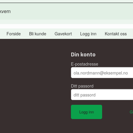
tkvern
Forside
Bli kunde
Gavekort
Logg inn
Kontakt oss
Din konto
E-postadresse
Ditt passord
G