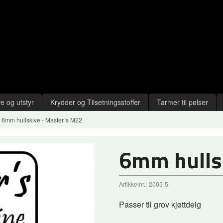
e og utstyr
Krydder og Tilsetningsstoffer
Tarmer til pølser
6mm hullskive - Master´s M22
6mm hulls
Artikkelnr.:
2005-5
Passer til grov kjøttdeig