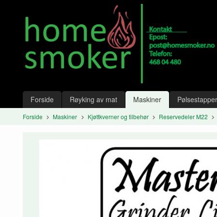
Gå
Lukk
til
innholdet
Produkter
Forside
Røyking av mat
Maskiner
Pølsestapper
Forside
Maskiner
Kjøttkverner og tilbehør
Reservedeler M22