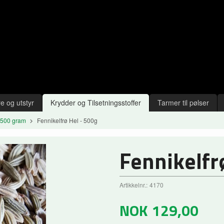
e og utstyr
Krydder og Tilsetningsstoffer
Tarmer til pølser
 500 gram
Fennikelfrø Hel - 500g
Fennikelfr
Artikkelnr.:
4170
NOK
129,00