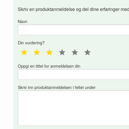
Skriv en produktanmeldelse og del dine erfaringer med
Navn
Din vurdering?
1 star
2 star
3 star
4 star
5 star
6 star
Oppgi en tittel for anmeldelsen din
Skriv inn produktanmeldelsen i feltet under