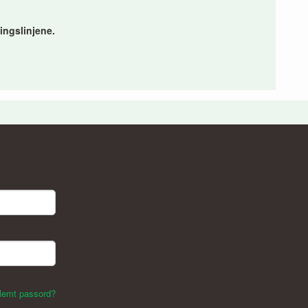
ingslinjene.
lemt passord?