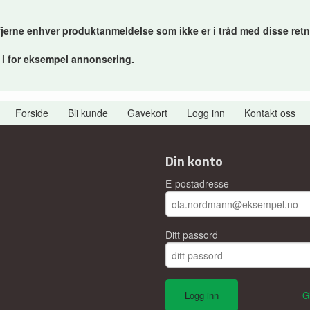
 fjerne enhver produktanmeldelse som ikke er i tråd med disse retn
r i for eksempel annonsering.
Forside
Bli kunde
Gavekort
Logg inn
Kontakt oss
Din konto
E-postadresse
Ditt passord
G