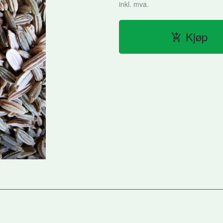
inkl. mva.
Kjøp