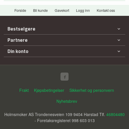
Forside
Bli kunde
Gavekort
Logg inn
Kontakt oss
Bestselgere
Partnere
Din konto
Frakt
Kjøpsbetingelser
Sikkerhet og personvern
Nyhetsbrev
Holmsmoker AS Trondenesveien 109 9404 Harstad Tlf.
46804480
- Foretaksregisteret 998 603 013