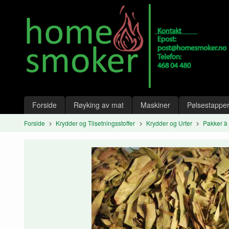
Gå
Lukk
til
innholdet
Produkter
Forside
Røyking av mat
Maskiner
Pølsestapper
Forside
Krydder og Tilsetningsstoffer
Krydder og Urter
Pakker à