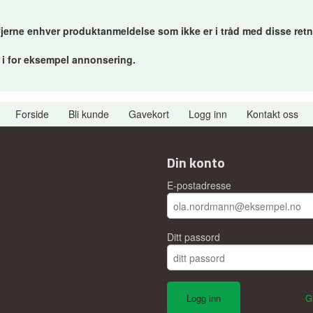
 fjerne enhver produktanmeldelse som ikke er i tråd med disse retn
r i for eksempel annonsering.
Forside
Bli kunde
Gavekort
Logg inn
Kontakt oss
Din konto
E-postadresse
Ditt passord
G