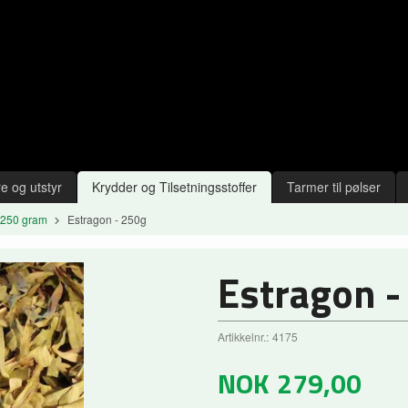
e og utstyr
Krydder og Tilsetningsstoffer
Tarmer til pølser
 250 gram
Estragon - 250g
Estragon -
Artikkelnr.:
4175
NOK
279,00