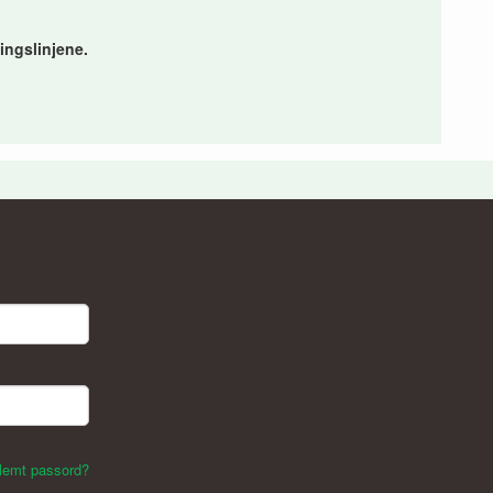
ingslinjene.
lemt passord?