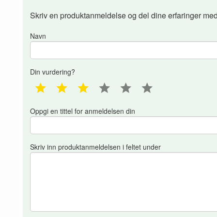
Skriv en produktanmeldelse og del dine erfaringer med
Navn
Din vurdering?
1 star
2 star
3 star
4 star
5 star
6 star
Oppgi en tittel for anmeldelsen din
Skriv inn produktanmeldelsen i feltet under